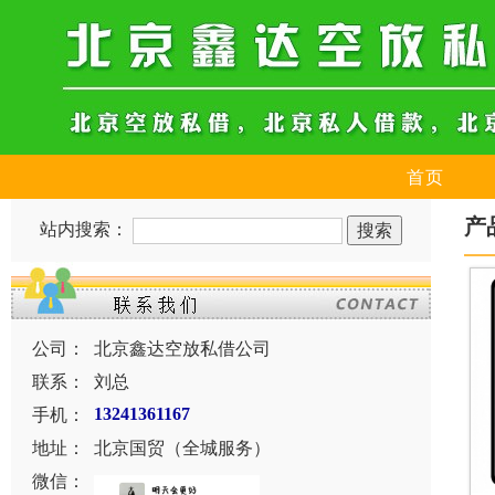
首页
产
站内搜索：
公司：
北京鑫达空放私借公司
联系：
刘总
手机：
13241361167
地址：
北京国贸（全城服务）
微信：