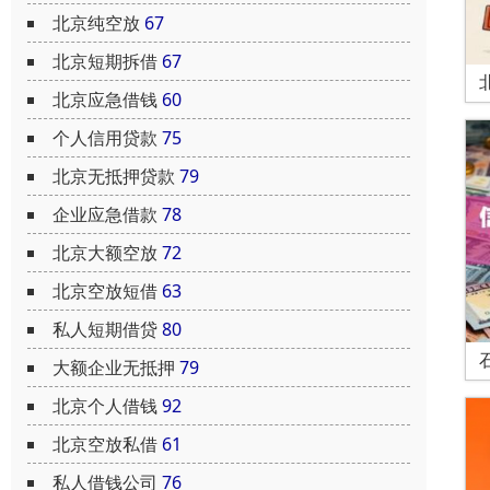
北京纯空放
67
北京短期拆借
67
北京应急借钱
60
个人信用贷款
75
北京无抵押贷款
79
企业应急借款
78
北京大额空放
72
北京空放短借
63
私人短期借贷
80
大额企业无抵押
79
北京个人借钱
92
北京空放私借
61
私人借钱公司
76