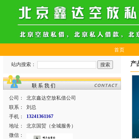
首页
产
站内搜索：
公司：
北京鑫达空放私借公司
联系：
刘总
手机：
13241361167
地址：
北京国贸（全城服务）
微信：