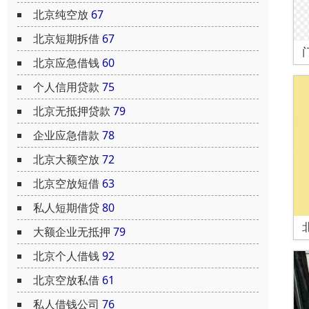
北京纯空放
67
北京短期拆借
67
北京应急借钱
60
个人信用贷款
75
北京无抵押贷款
79
企业应急借款
78
北京大额空放
72
北京空放短借
63
私人短期借贷
80
大额企业无抵押
79
北京个人借钱
92
北京空放私借
61
私人借钱公司
76