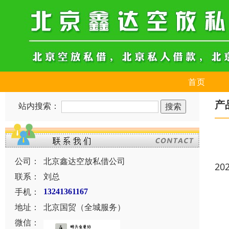
首页
产
站内搜索：
公司：
北京鑫达空放私借公司
20
联系：
刘总
手机：
13241361167
地址：
北京国贸（全城服务）
微信：