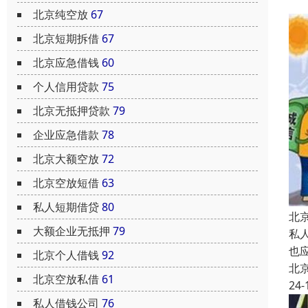
北京纯空放
67
北京短期拆借
67
北京应急借钱
60
个人信用贷款
75
北京无抵押贷款
79
企业应急借款
78
北京大额空放
72
北京空放短借
63
私人短期借贷
80
北
大额企业无抵押
79
私
也
北京个人借钱
92
北
北京空放私借
61
24-
私人借钱公司
76