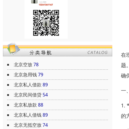
在
北京空放
78
题
北京急用钱
79
确
北京私人借款
89
一
北京民间借贷
54
北京私放款
88
1
北京私人借钱
89
的
北京无抵空放
74