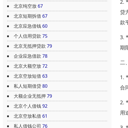
2
北京纯空放
67
贷
北京短期拆借
67
款
北京应急借钱
60
个人信用贷款
75
3
北京无抵押贷款
79
期
企业应急借款
78
二
北京大额空放
72
北京空放短借
63
1
私人短期借贷
80
合
大额企业无抵押
79
2
北京个人借钱
92
用
北京空放私借
61
私人借钱公司
76
3