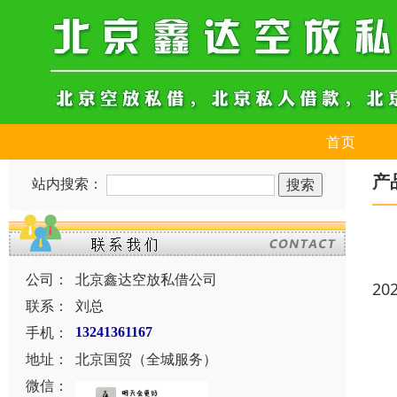
首页
产
站内搜索：
公司：
北京鑫达空放私借公司
20
联系：
刘总
手机：
13241361167
地址：
北京国贸（全城服务）
微信：