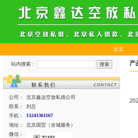
首页
产
站内搜索：
公司：
北京鑫达空放私借公司
20
联系：
刘总
手机：
13241361167
地址：
北京国贸（全城服务）
微信：