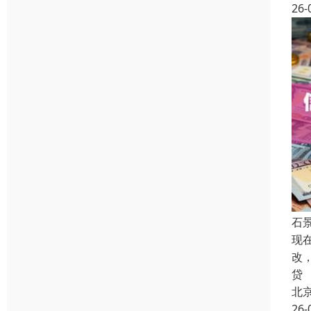
26-
石
现
改
贷
北
26-