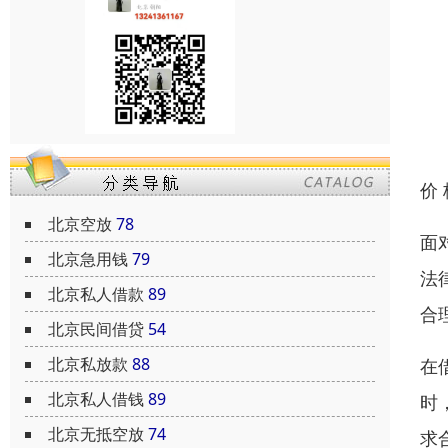
价
北京空放
78
面
北京急用钱
79
法
北京私人借款
89
合
北京民间借贷
54
北京私放款
88
在
北京私人借钱
89
时
北京无抵空放
74
求