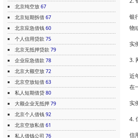
2.
北京纯空放
67
银
北京短期拆借
67
物
北京应急借钱
60
个人信用贷款
75
实
北京无抵押贷款
79
3
企业应急借款
78
北京大额空放
72
近
北京空放短借
63
在
私人短期借贷
80
实
大额企业无抵押
79
北京个人借钱
92
4.
北京空放私借
61
信
私人借钱公司
76