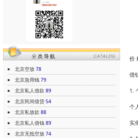
价
北京空放
78
借
北京急用钱
79
1.
北京私人借款
89
北京民间借贷
54
个
北京私放款
88
实
北京私人借钱
89
北京无抵空放
74