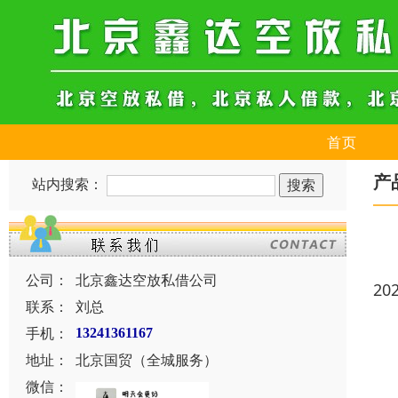
首页
产
站内搜索：
公司：
北京鑫达空放私借公司
20
联系：
刘总
手机：
13241361167
地址：
北京国贸（全城服务）
微信：