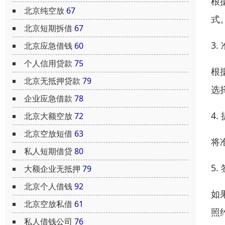
根
北京纯空放
67
式
北京短期拆借
67
3
北京应急借钱
60
个人信用贷款
75
根
北京无抵押贷款
79
选
企业应急借款
78
4
北京大额空放
72
北京空放短借
63
将
私人短期借贷
80
5
大额企业无抵押
79
北京个人借钱
92
如
北京空放私借
61
照
私人借钱公司
76