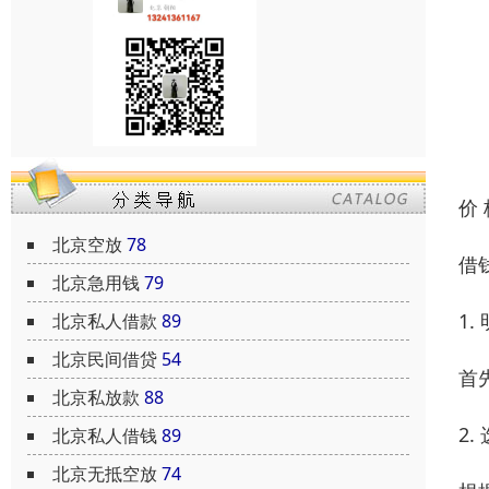
价
北京空放
78
借
北京急用钱
79
1
北京私人借款
89
北京民间借贷
54
首
北京私放款
88
2
北京私人借钱
89
北京无抵空放
74