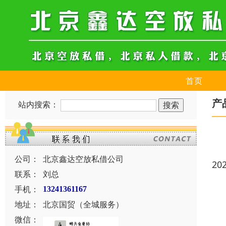
首页
产
站内搜索：
公司：
北京鑫达空放私借公司
20
联系：
刘总
手机：
13241361167
地址：
北京国贸（全城服务）
微信：