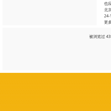
也
北
24-
更
被浏览过 4