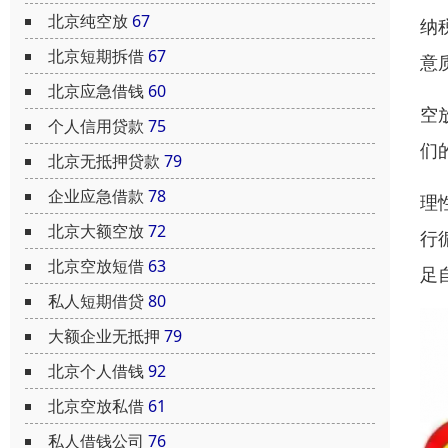
北京纯空放
67
纳
北京短期拆借
67
意
北京应急借钱
60
空
个人信用贷款
75
们
北京无抵押贷款
79
企业应急借款
78
理
北京大额空放
72
行
北京空放短借
63
足
私人短期借贷
80
大额企业无抵押
79
北京个人借钱
92
北京空放私借
61
私人借钱公司
76