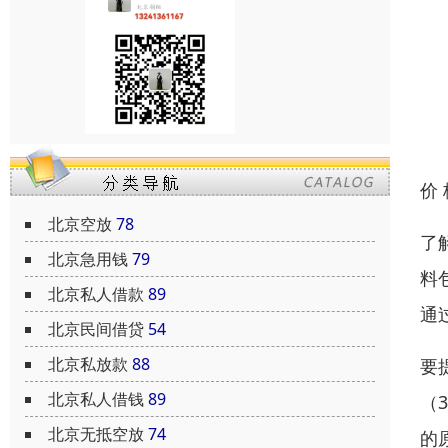
价
北京空放
78
了
北京急用钱
79
料
北京私人借款
89
通
北京民间借贷
54
北京私放款
88
要
北京私人借钱
89
（
北京无抵空放
74
的