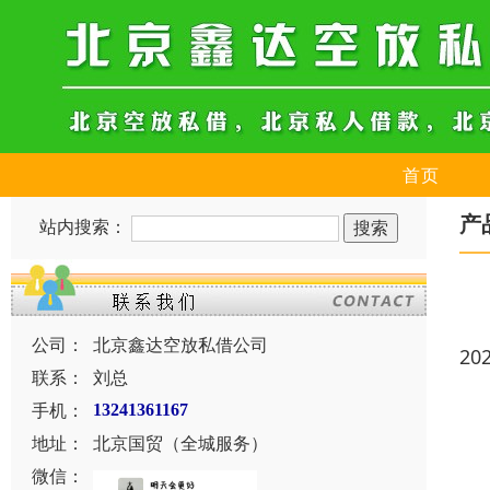
首页
产
站内搜索：
公司：
北京鑫达空放私借公司
20
联系：
刘总
手机：
13241361167
地址：
北京国贸（全城服务）
微信：