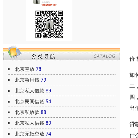
价
北京空放
78
如
北京急用钱
79
二
北京私人借款
89
四
北京民间借贷
54
出
北京私放款
88
北京私人借钱
89
贷
北京无抵空放
74
什