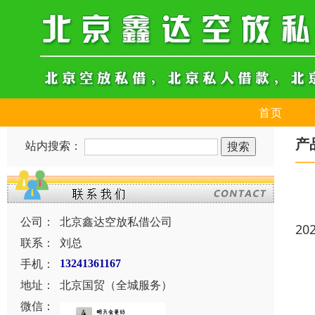
首页
产
站内搜索：
公司：
北京鑫达空放私借公司
20
联系：
刘总
手机：
13241361167
地址：
北京国贸（全城服务）
微信：