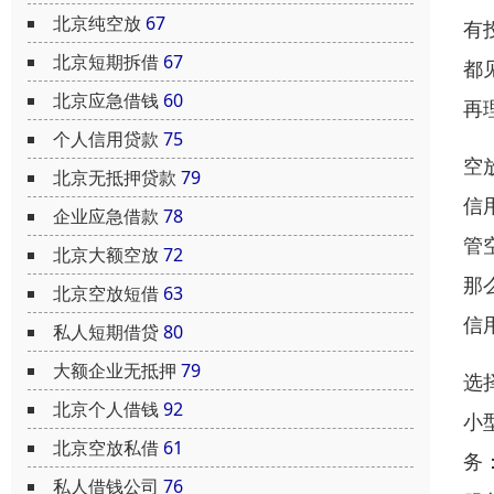
北京纯空放
67
有
北京短期拆借
67
都
北京应急借钱
60
再
个人信用贷款
75
空
北京无抵押贷款
79
信
企业应急借款
78
管
北京大额空放
72
那
北京空放短借
63
信
私人短期借贷
80
大额企业无抵押
79
选
北京个人借钱
92
小
北京空放私借
61
务
私人借钱公司
76