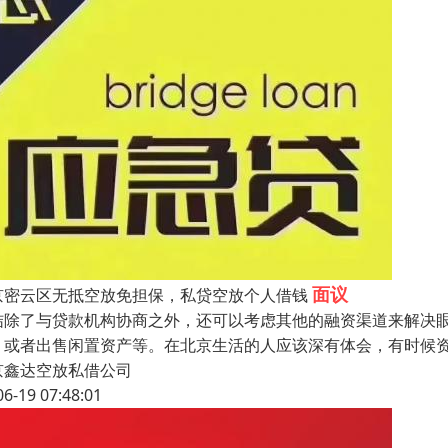
面议
京密云区无抵空放免担保，私贷空放个人借钱
结除了与贷款机构协商之外，还可以考虑其他的融资渠道来解决
）或者出售闲置资产等。在北京生活的人应该深有体会，有时候
京鑫达空放私借公司
06-19 07:48:01