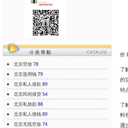
价
北京空放
78
了
北京急用钱
79
的
北京私人借款
89
特
北京民间借贷
54
北京私放款
88
了
北京私人借钱
89
料
北京无抵空放
74
通