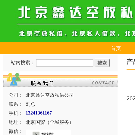
首页
产
站内搜索：
公司：
北京鑫达空放私借公司
20
联系：
刘总
手机：
13241361167
地址：
北京国贸（全城服务）
微信：