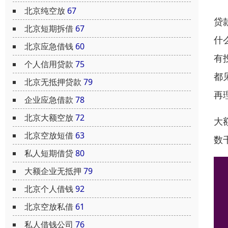
北京纯空放
67
贷
北京短期拆借
67
什
北京应急借钱
60
有
个人信用贷款
75
都
北京无抵押贷款
79
再
企业应急借款
78
北京大额空放
72
大
北京空放短借
63
数
私人短期借贷
80
大额企业无抵押
79
北京个人借钱
92
北京空放私借
61
私人借钱公司
76