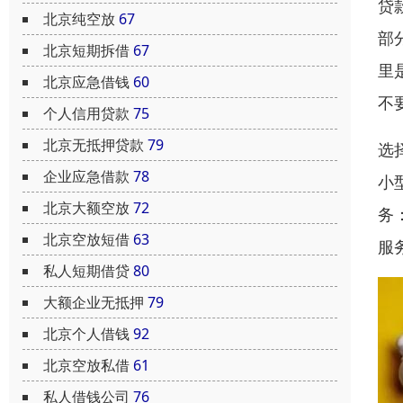
贷
北京纯空放
67
部
北京短期拆借
67
里
北京应急借钱
60
不
个人信用贷款
75
北京无抵押贷款
79
选
企业应急借款
78
小
北京大额空放
72
务
北京空放短借
63
服
私人短期借贷
80
大额企业无抵押
79
北京个人借钱
92
北京空放私借
61
私人借钱公司
76