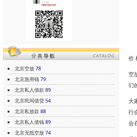
价
北京空放
78
空
北京急用钱
79
们
北京私人借款
89
大
北京民间借贷
54
北京私放款
88
行
北京私人借钱
89
会
北京无抵空放
74