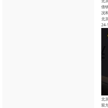
北
借
况
北
24-
北
双