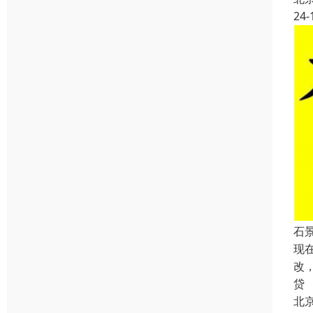
24-
石
现
改
贷
北