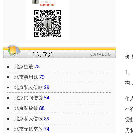
价
北京空放
78
1
北京急用钱
79
构
北京私人借款
89
个
北京民间借贷
54
北京私放款
88
不
北京私人借钱
89
贷
北京无抵空放
74
房