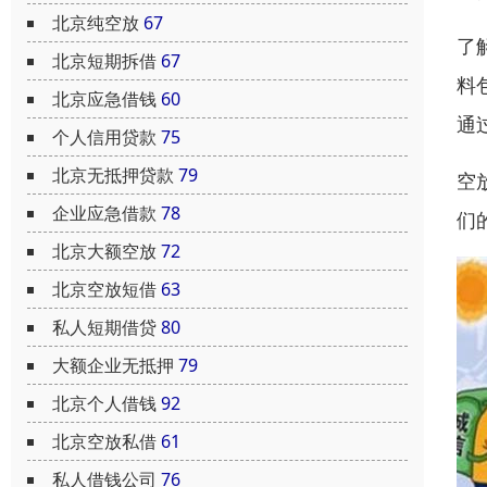
北京纯空放
67
了
北京短期拆借
67
料
北京应急借钱
60
通
个人信用贷款
75
北京无抵押贷款
79
空
企业应急借款
78
们
北京大额空放
72
北京空放短借
63
私人短期借贷
80
大额企业无抵押
79
北京个人借钱
92
北京空放私借
61
私人借钱公司
76