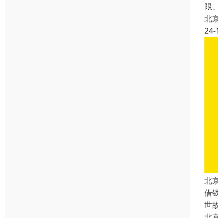
限
北
24-
北
借
世
北