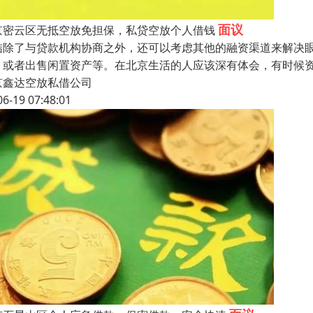
面议
京密云区无抵空放免担保，私贷空放个人借钱
结除了与贷款机构协商之外，还可以考虑其他的融资渠道来解决
）或者出售闲置资产等。在北京生活的人应该深有体会，有时候
京鑫达空放私借公司
06-19 07:48:01