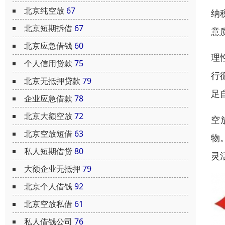
北京纯空放
67
纳
北京短期拆借
67
意
北京应急借钱
60
理
个人信用贷款
75
行
北京无抵押贷款
79
足
企业应急借款
78
北京大额空放
72
空
北京空放短借
63
物
私人短期借贷
80
灵
大额企业无抵押
79
北京个人借钱
92
北京空放私借
61
私人借钱公司
76