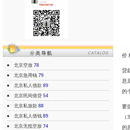
价
北京空放
78
贷
北京急用钱
79
息
北京私人借款
89
的
北京民间借贷
54
北京私放款
88
要
北京私人借钱
89
（
北京无抵空放
74
的