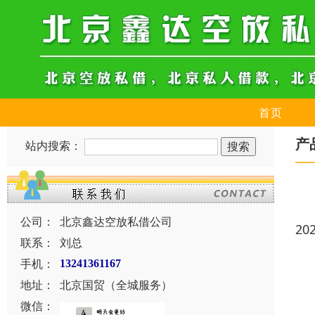
首页
产
站内搜索：
公司：
北京鑫达空放私借公司
20
联系：
刘总
手机：
13241361167
地址：
北京国贸（全城服务）
微信：