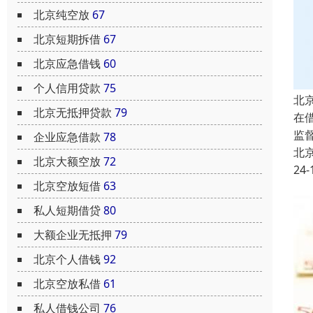
北京纯空放
67
北京短期拆借
67
北京应急借钱
60
个人信用贷款
75
北
北京无抵押贷款
79
在
监
企业应急借款
78
北
北京大额空放
72
24-
北京空放短借
63
私人短期借贷
80
大额企业无抵押
79
北京个人借钱
92
北京空放私借
61
私人借钱公司
76