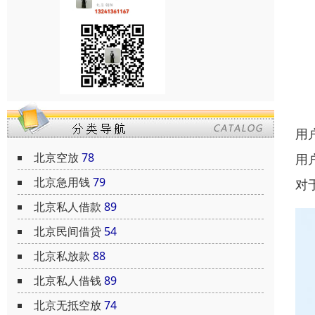
用
北京空放
78
用
北京急用钱
79
对
北京私人借款
89
北京民间借贷
54
北京私放款
88
北京私人借钱
89
北京无抵空放
74