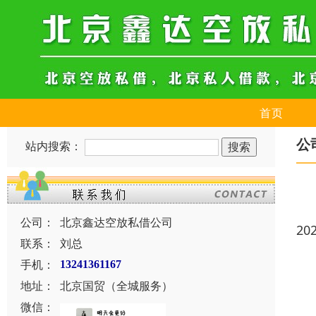
首页
公
站内搜索：
公司：
北京鑫达空放私借公司
20
联系：
刘总
手机：
13241361167
地址：
北京国贸（全城服务）
微信：