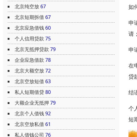
如
北京纯空放
67
北京短期拆借
67
申
北京应急借钱
60
请
个人信用贷款
75
申
北京无抵押贷款
79
企业应急借款
78
在
北京大额空放
72
贷
北京空放短借
63
结
私人短期借贷
80
大额企业无抵押
79
个
北京个人借钱
92
短
北京空放私借
61
私人借钱公司
76