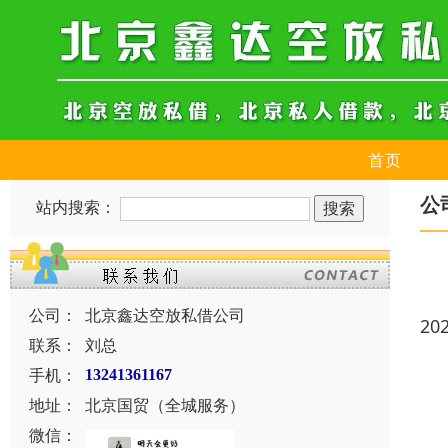
首页
公
站内搜索：
公司：
北京鑫达空放私借公司
20
联系：
刘总
手机：
13241361167
地址：
北京国贸（全城服务）
微信：