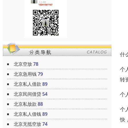
什
北京空放
78
个
北京急用钱
79
转
北京私人借款
89
个
北京民间借贷
54
北京私放款
88
个
北京私人借钱
89
快
北京无抵空放
74