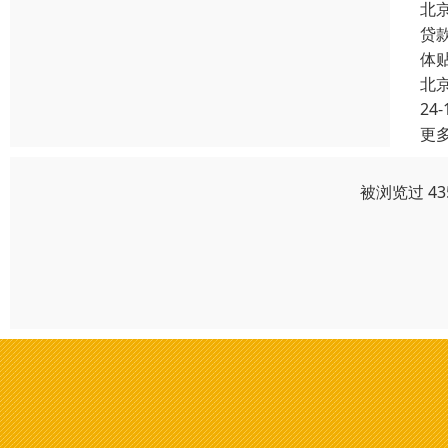
北
贷
体
北
24-
更
被浏览过 4