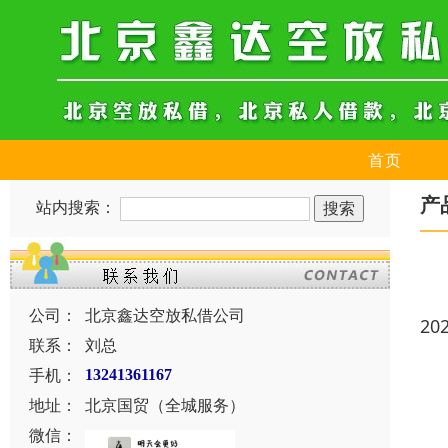
首页
产
站内搜索：
公司：
北京鑫达空放私借公司
20
联系：
刘总
手机：
13241361167
地址：
北京国贸（全城服务）
微信：