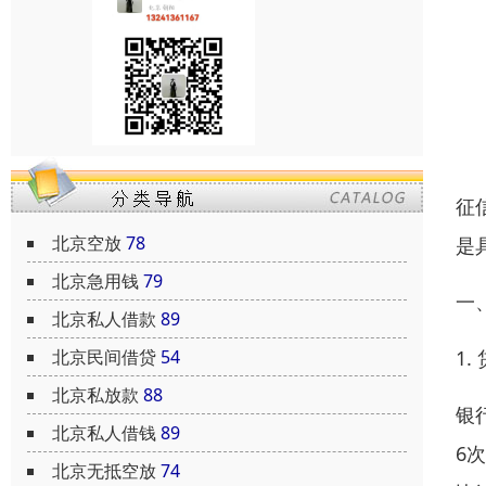
征
北京空放
78
是
北京急用钱
79
一
北京私人借款
89
1
北京民间借贷
54
北京私放款
88
银
北京私人借钱
89
6
北京无抵空放
74