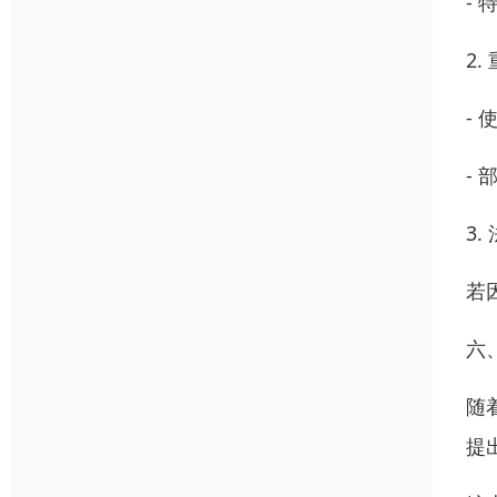
-
2
-
-
3
若
六
随
提