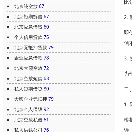
比
北京纯空放
67
北京短期拆借
67
2
北京应急借钱
60
即
个人信用贷款
75
信
北京无抵押贷款
79
企业应急借款
78
3
北京大额空放
72
为
北京空放短借
63
二
私人短期借贷
80
大额企业无抵押
79
1
北京个人借钱
92
根
北京空放私借
61
铁
私人借钱公司
76