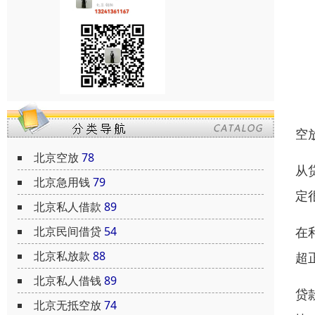
空
北京空放
78
从
北京急用钱
79
定
北京私人借款
89
在
北京民间借贷
54
北京私放款
88
超
北京私人借钱
89
贷
北京无抵空放
74