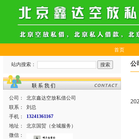
首页
公
站内搜索：
公司：
北京鑫达空放私借公司
20
联系：
刘总
手机：
13241361167
地址：
北京国贸（全城服务）
微信：