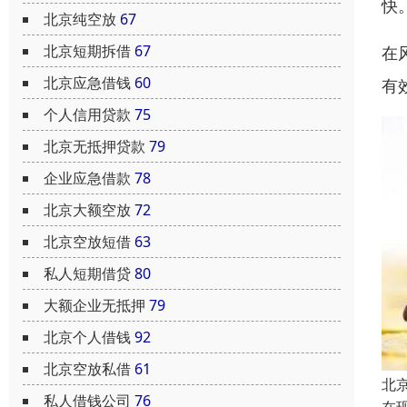
快
北京纯空放
67
北京短期拆借
67
在
北京应急借钱
60
有
个人信用贷款
75
北京无抵押贷款
79
企业应急借款
78
北京大额空放
72
北京空放短借
63
私人短期借贷
80
大额企业无抵押
79
北京个人借钱
92
北京空放私借
61
北
私人借钱公司
76