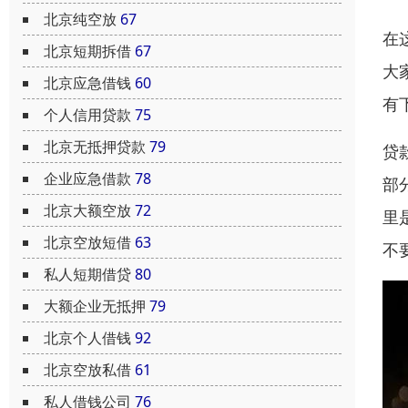
北京纯空放
67
在
北京短期拆借
67
大
北京应急借钱
60
有
个人信用贷款
75
北京无抵押贷款
79
贷
企业应急借款
78
部
北京大额空放
72
里
北京空放短借
63
不
私人短期借贷
80
大额企业无抵押
79
北京个人借钱
92
北京空放私借
61
私人借钱公司
76