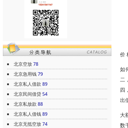
价
北京空放
78
如
北京急用钱
79
二
北京私人借款
89
四
北京民间借贷
54
出
北京私放款
88
北京私人借钱
89
大
北京无抵空放
74
数