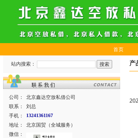
首页
产
站内搜索：
公司：
北京鑫达空放私借公司
20
联系：
刘总
手机：
13241361167
地址：
北京国贸（全城服务）
微信：