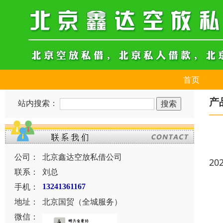
首页
产
站内搜索：
公司：
北京鑫达空放私借公司
20
联系：
刘总
手机：
13241361167
地址：
北京国贸（全城服务）
微信：