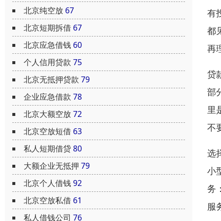
北京纯空放
67
有
北京短期拆借
67
都
北京应急借钱
60
再
个人信用贷款
75
贷
北京无抵押贷款
79
部
企业应急借款
78
里
北京大额空放
72
不
北京空放短借
63
私人短期借贷
80
选
大额企业无抵押
79
小
北京个人借钱
92
务
北京空放私借
61
服
私人借钱公司
76