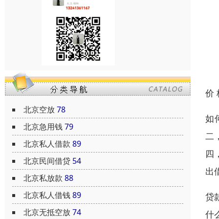
价
北京空放
78
如
北京急用钱
79
二
北京私人借款
89
四
北京民间借贷
54
出
北京私放款
88
北京私人借钱
89
贷
北京无抵空放
74
什